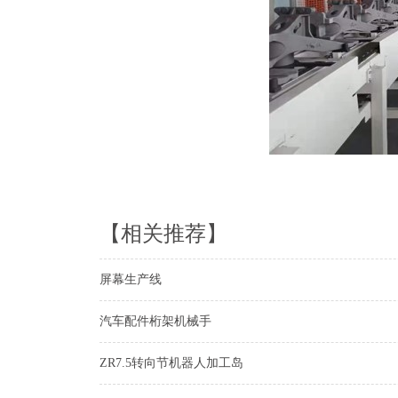
【相关推荐】
屏幕生产线
汽车配件桁架机械手
ZR7.5转向节机器人加工岛